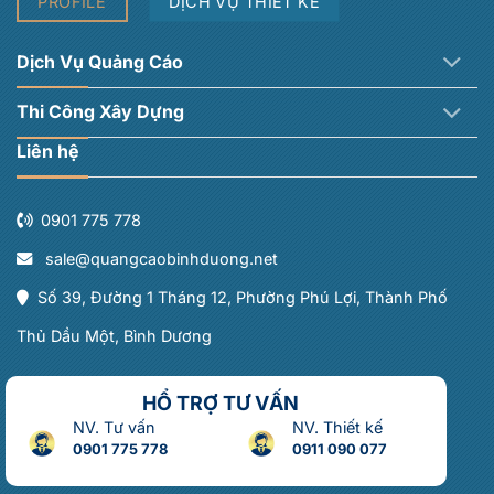
PROFILE
DỊCH VỤ THIẾT KẾ
Dịch Vụ Quảng Cáo
Thi Công Xây Dựng
Liên hệ
0901 775 778
sale@quangcaobinhduong.net
Số 39, Đường 1 Tháng 12, Phường Phú Lợi, Thành Phố
Thủ Dầu Một, Bình Dương
HỔ TRỢ TƯ VẤN
NV. Tư vấn
NV. Thiết kế
0901 775 778
0911 090 077