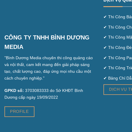
✔ Thi Công Bả
✔ Thi Công Ch
CÔNG TY TNHH BÌNH DƯƠNG
✔ Thi Công Mặ
MEDIA
✔ Thi Công Đè
✔ Thi Công Pa
"Bình Dương Media chuyên thi công quảng cáo
và nội thất, cam kết mang đến giải pháp sáng
✔ Thi Công Tri
tạo, chất lượng cao, đáp ứng mọi nhu cầu một
✔ Bảng Chỉ Dẫ
cách chuyên nghiệp."
DỊCH VỤ T
GPKD số:
3703083333 do Sở KHĐT Bình
Dương cấp ngày 19/09/2022
PROFILE