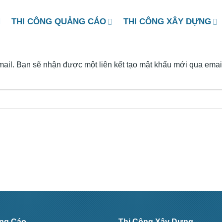
M
THI CÔNG QUẢNG CÁO
THI CÔNG XÂY DỰNG
ail. Bạn sẽ nhận được một liên kết tạo mật khẩu mới qua emai
ảng Cáo
Thi Công Xây Dựng