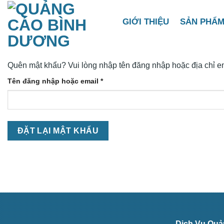
Chuyển
đến
GIỚI THIỆU
SẢN PHẨ
nội
dung
Quên mật khẩu? Vui lòng nhập tên đăng nhập hoặc địa chỉ em
Bắt
Tên đăng nhập hoặc email
*
buộc
ĐẶT LẠI MẬT KHẨU
Dịch Vụ Qu