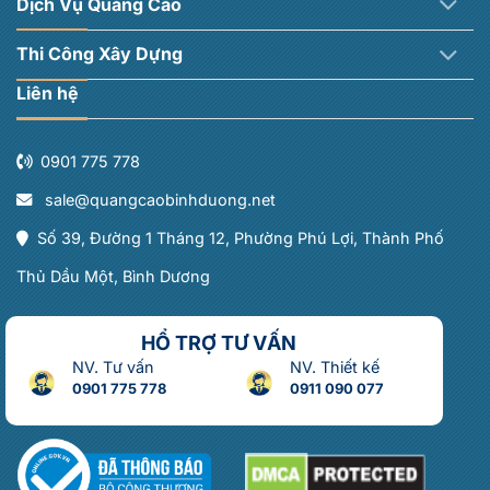
Dịch Vụ Quảng Cáo
Thi Công Xây Dựng
Liên hệ
0901 775 778
sale@quangcaobinhduong.net
Số 39, Đường 1 Tháng 12, Phường Phú Lợi, Thành Phố
Thủ Dầu Một, Bình Dương
HỔ TRỢ TƯ VẤN
NV. Tư vấn
NV. Thiết kế
0901 775 778
0911 090 077