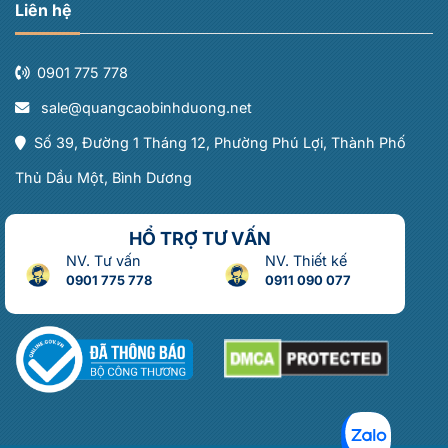
Liên hệ
0901 775 778
sale@quangcaobinhduong.net
Số 39, Đường 1 Tháng 12, Phường Phú Lợi, Thành Phố
Thủ Dầu Một, Bình Dương
HỔ TRỢ TƯ VẤN
NV. Tư vấn
NV. Thiết kế
0901 775 778
0911 090 077