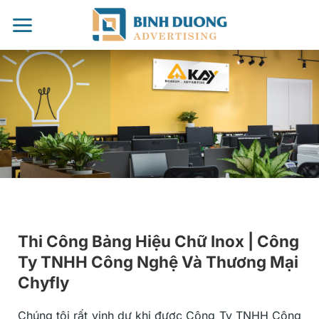
Chuyển
đến
nội
dung
Thi Công Bảng Hiệu Chữ Inox | Công
Ty TNHH Công Nghệ Và Thương Mại
Chyfly
Chúng tôi rất vinh dự khi được Công Ty TNHH Công