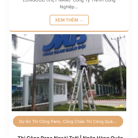
Nghiệp…
XEM THÊM →
Dự Án
Thi Công Pano, Cổng Chào
Thi Công Quảng Cáo