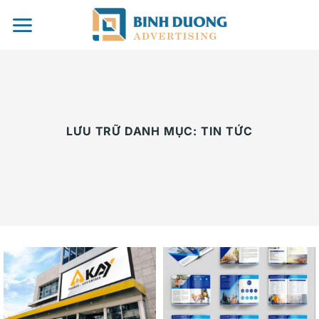
Chuyển
đến
nội
dung
LƯU TRỮ DANH MỤC:
TIN TỨC