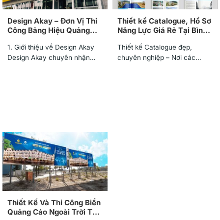
Design Akay – Đơn Vị Thi
Thiết kế Catalogue, Hồ Sơ
Công Bảng Hiệu Quảng
Năng Lực Giá Rẻ Tại Bình
Cáo Uy Tín Tại Bình Dương
Dương
1. Giới thiệu về Design Akay
Thiết kế Catalogue đẹp,
Design Akay chuyên nhận
chuyên nghiệp – Nơi các
thiết kế thi công bảng...
doanh nghiệp trao trọn niềm
tin...
Thiết Kế Và Thi Công Biển
Quảng Cáo Ngoài Trời Tại